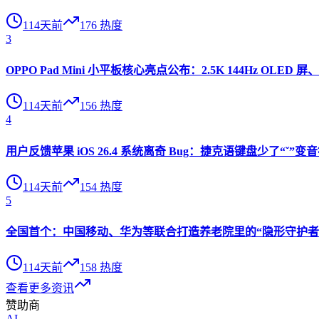
114天前
176
热度
3
OPPO Pad Mini 小平板核心亮点公布：2.5K 144Hz OLED 屏、
114天前
156
热度
4
用户反馈苹果 iOS 26.4 系统离奇 Bug：捷克语键盘少了“ˇ
114天前
154
热度
5
全国首个：中国移动、华为等联合打造养老院里的“隐形守护者”
114天前
158
热度
查看更多资讯
赞助商
AI