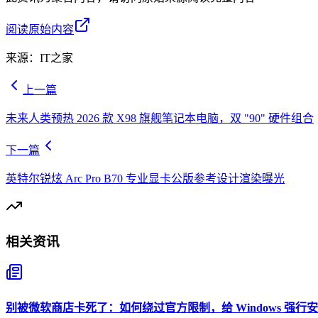
阅读原始内容
来源：
IT之家
上一篇
未来人类预热 2026 款 X98 旗舰笔记本电脑，双 "90" 硬件组合
下一篇
英特尔锐炫 Arc Pro B70 专业显卡公版参考设计渲染曝光
相关资讯
别被微软商店卡死了：如何绕过官方限制，给 Windows 强行安装 O