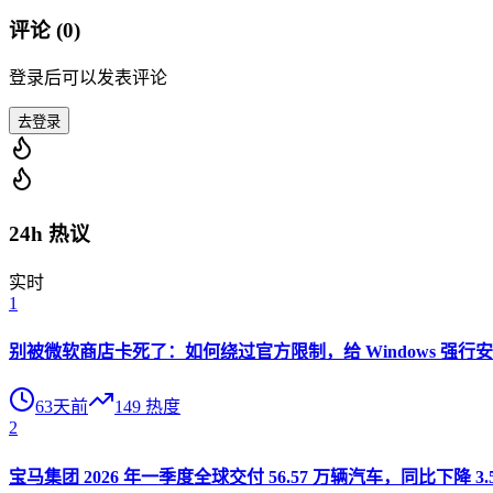
评论 (
0
)
登录后可以发表评论
去登录
24h 热议
实时
1
别被微软商店卡死了：如何绕过官方限制，给 Windows 强行安装 O
63天前
149
热度
2
宝马集团 2026 年一季度全球交付 56.57 万辆汽车，同比下降 3.