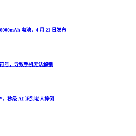
8000mAh 电池，4 月 21 日发布
”变音符号，导致手机无法解锁
，秒级 AI 识别老人摔倒