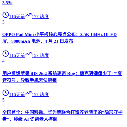
3.5%
116天前
177
热度
3
OPPO Pad Mini 小平板核心亮点公布：2.5K 144Hz OLED
屏、8000mAh 电池，4 月 21 日发布
116天前
157
热度
4
用户反馈苹果 iOS 26.4 系统离奇 Bug：捷克语键盘少了“ˇ”变
音符号，导致手机无法解锁
116天前
157
热度
5
全国首个：中国移动、华为等联合打造养老院里的“隐形守护
者”，秒级 AI 识别老人摔倒