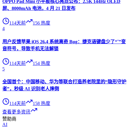
OPPO Pad Mini 小平板核心亮点公布：2.5K 144Hz OLED
屏、8000mAh 电池，4 月 21 日发布
114天前
156
热度
4
用户反馈苹果 iOS 26.4 系统离奇 Bug：捷克语键盘少了“ˇ”变
音符号，导致手机无法解锁
114天前
154
热度
5
全国首个：中国移动、华为等联合打造养老院里的“隐形守护
者”，秒级 AI 识别老人摔倒
114天前
158
热度
查看更多资讯
赞助商
AI