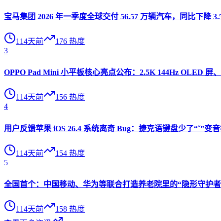
宝马集团 2026 年一季度全球交付 56.57 万辆汽车，同比下降 3.
114天前
176
热度
3
OPPO Pad Mini 小平板核心亮点公布：2.5K 144Hz OLED 屏、
114天前
156
热度
4
用户反馈苹果 iOS 26.4 系统离奇 Bug：捷克语键盘少了“ˇ
114天前
154
热度
5
全国首个：中国移动、华为等联合打造养老院里的“隐形守护者”
114天前
158
热度