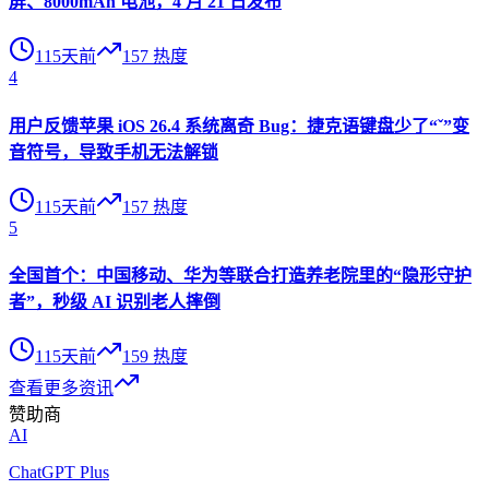
屏、8000mAh 电池，4 月 21 日发布
115天前
157
热度
4
用户反馈苹果 iOS 26.4 系统离奇 Bug：捷克语键盘少了“ˇ”变
音符号，导致手机无法解锁
115天前
157
热度
5
全国首个：中国移动、华为等联合打造养老院里的“隐形守护
者”，秒级 AI 识别老人摔倒
115天前
159
热度
查看更多资讯
赞助商
AI
ChatGPT Plus