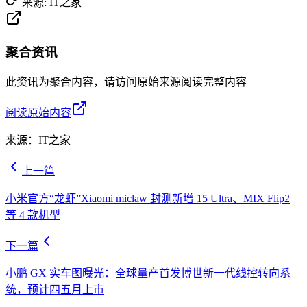
来源:
IT之家
聚合资讯
此资讯为聚合内容，请访问原始来源阅读完整内容
阅读原始内容
来源：
IT之家
上一篇
小米官方“龙虾”Xiaomi miclaw 封测新增 15 Ultra、MIX Flip2
等 4 款机型
下一篇
小鹏 GX 实车图曝光：全球量产首发博世新一代线控转向系
统，预计四五月上市