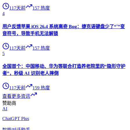
117天前
157
热度
4
用户反馈苹果 iOS 26.4 系统离奇 Bug：捷克语键盘少了“ˇ”变
音符号，导致手机无法解锁
117天前
157
热度
5
全国首个：中国移动、华为等联合打造养老院里的“隐形守护
者”，秒级 AI 识别老人摔倒
117天前
159
热度
查看更多资讯
赞助商
AI
ChatGPT Plus
智能对话助手