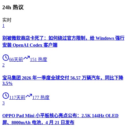
24h 热议
实时
1
别被微软商店卡死了：如何绕过官方限制，给 Windows 强行
安装 OpenAI Codex 客户端
66天前
151
热度
2
宝马集团 2026 年一季度全球交付 56.57 万辆汽车，同比下降
3.5%
117天前
177
热度
3
OPPO Pad Mini 小平板核心亮点公布：2.5K 144Hz OLED
屏、8000mAh 电池，4 月 21 日发布