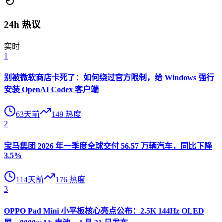
24h 热议
实时
1
别被微软商店卡死了：如何绕过官方限制，给 Windows 强行
安装 OpenAI Codex 客户端
63天前
149
热度
2
宝马集团 2026 年一季度全球交付 56.57 万辆汽车，同比下降
3.5%
114天前
176
热度
3
OPPO Pad Mini 小平板核心亮点公布：2.5K 144Hz OLED