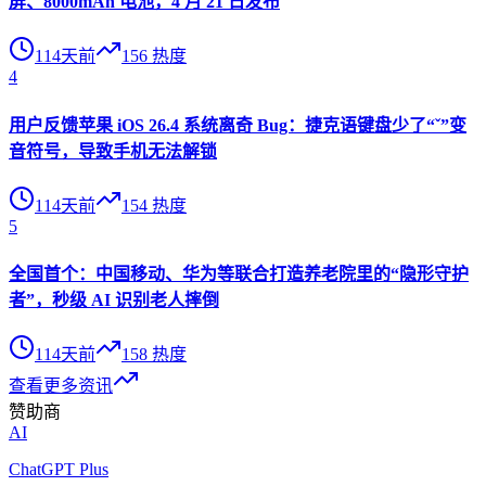
屏、8000mAh 电池，4 月 21 日发布
114天前
156
热度
4
用户反馈苹果 iOS 26.4 系统离奇 Bug：捷克语键盘少了“ˇ”变
音符号，导致手机无法解锁
114天前
154
热度
5
全国首个：中国移动、华为等联合打造养老院里的“隐形守护
者”，秒级 AI 识别老人摔倒
114天前
158
热度
查看更多资讯
赞助商
AI
ChatGPT Plus