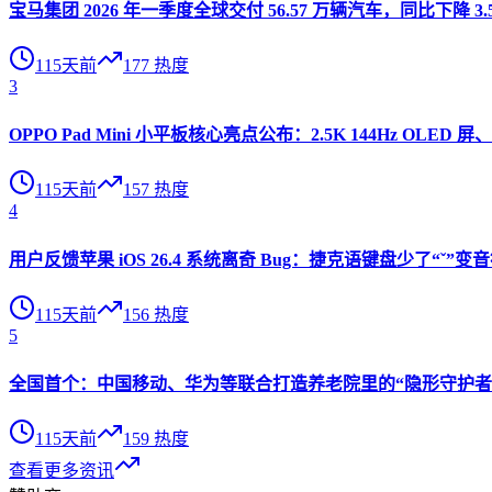
宝马集团 2026 年一季度全球交付 56.57 万辆汽车，同比下降 3.
115天前
177
热度
3
OPPO Pad Mini 小平板核心亮点公布：2.5K 144Hz OLED 屏、
115天前
157
热度
4
用户反馈苹果 iOS 26.4 系统离奇 Bug：捷克语键盘少了“ˇ
115天前
156
热度
5
全国首个：中国移动、华为等联合打造养老院里的“隐形守护者”
115天前
159
热度
查看更多资讯