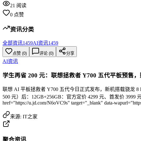
21
阅读
0
点赞
资讯分类
全部资讯
1459
AI资讯
1459
点赞
(
0
)
评论 (
0
)
分享
AI资讯
学生再省 200 元：联想拯救者 Y700 五代平板预售，赠
联想 AI 平板拯救者 Y700 五代今日正式发布，新机搭载骁龙 8 El
500 元）后：12GB+256GB：官方定价 4299 元、首发价 3999 元，国补
href="https://u.jd.com/N6oVC9s" target="_blank" data-wapurl="https:
来源:
IT之家
聚合资讯