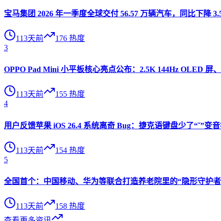
宝马集团 2026 年一季度全球交付 56.57 万辆汽车，同比下降 3.
113天前
176
热度
3
OPPO Pad Mini 小平板核心亮点公布：2.5K 144Hz OLED 屏、
113天前
155
热度
4
用户反馈苹果 iOS 26.4 系统离奇 Bug：捷克语键盘少了“ˇ
113天前
154
热度
5
全国首个：中国移动、华为等联合打造养老院里的“隐形守护者”
113天前
158
热度
查看更多资讯