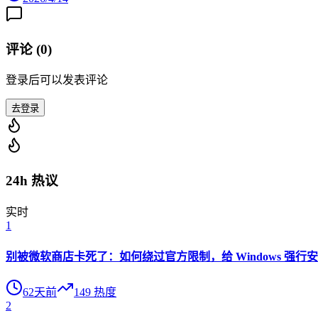
评论 (
0
)
登录后可以发表评论
去登录
24h 热议
实时
1
别被微软商店卡死了：如何绕过官方限制，给 Windows 强行安装 O
62天前
149
热度
2