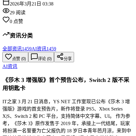
2026年3月21日 03:38
29
阅读
0
点赞
资讯分类
全部资讯
1459
AI资讯
1459
点赞
(
0
)
评论 (
0
)
分享
AI资讯
《莎木 3 增强版》首个预告公布，Switch 2 版不采
用钥匙卡
IT之家 3 月 21 日消息，YS NET 工作室现已公布《莎木 3 增
强版》游戏的首支预告片，新作将登录 PS5、Xbox Series
X|S、Switch 2 和 PC 平台，支持简体中文字幕、UI。 作为参
考，《莎木 3》原作发售于 2019 年，承接上一代结尾，玩家
将扮演一名誓要为亡父报仇的 18 岁日本青年芭月涼，来到中