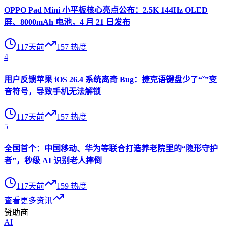
OPPO Pad Mini 小平板核心亮点公布：2.5K 144Hz OLED
屏、8000mAh 电池，4 月 21 日发布
117天前
157
热度
4
用户反馈苹果 iOS 26.4 系统离奇 Bug：捷克语键盘少了“ˇ”变
音符号，导致手机无法解锁
117天前
157
热度
5
全国首个：中国移动、华为等联合打造养老院里的“隐形守护
者”，秒级 AI 识别老人摔倒
117天前
159
热度
查看更多资讯
赞助商
AI