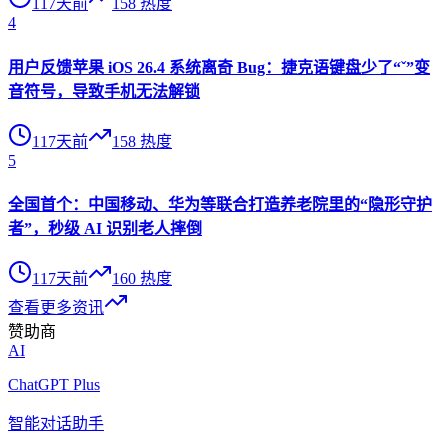
117天前
158
热度
4
用户反馈苹果 iOS 26.4 系统离奇 Bug：捷克语键盘少了“ˇ”变
音符号，导致手机无法解锁
117天前
158
热度
5
全国首个：中国移动、华为等联合打造养老院里的“隐形守护
者”，秒级 AI 识别老人摔倒
117天前
160
热度
查看更多资讯
赞助商
AI
ChatGPT Plus
智能对话助手