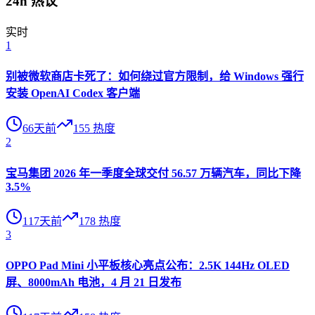
24h 热议
实时
1
别被微软商店卡死了：如何绕过官方限制，给 Windows 强行
安装 OpenAI Codex 客户端
66天前
155
热度
2
宝马集团 2026 年一季度全球交付 56.57 万辆汽车，同比下降
3.5%
117天前
178
热度
3
OPPO Pad Mini 小平板核心亮点公布：2.5K 144Hz OLED
屏、8000mAh 电池，4 月 21 日发布