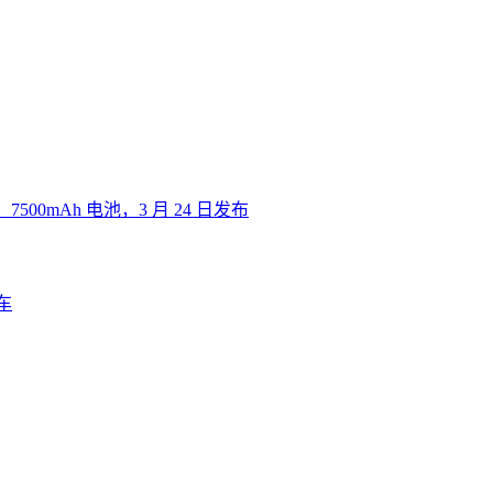
00mAh 电池，3 月 24 日发布
车