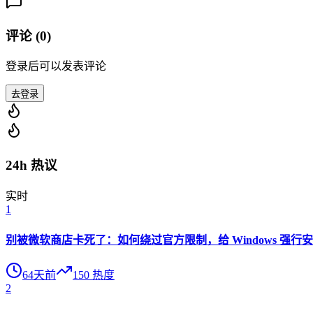
评论 (
0
)
登录后可以发表评论
去登录
24h 热议
实时
1
别被微软商店卡死了：如何绕过官方限制，给 Windows 强行安装 O
64天前
150
热度
2