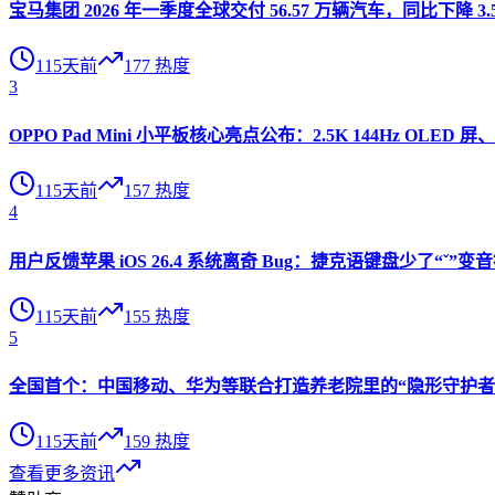
宝马集团 2026 年一季度全球交付 56.57 万辆汽车，同比下降 3.
115天前
177
热度
3
OPPO Pad Mini 小平板核心亮点公布：2.5K 144Hz OLED 屏、
115天前
157
热度
4
用户反馈苹果 iOS 26.4 系统离奇 Bug：捷克语键盘少了“ˇ
115天前
155
热度
5
全国首个：中国移动、华为等联合打造养老院里的“隐形守护者”
115天前
159
热度
查看更多资讯