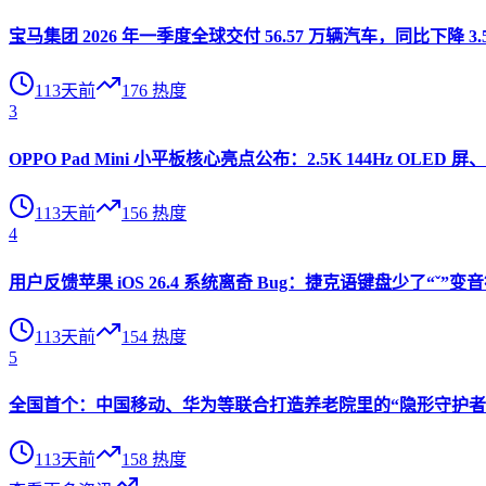
宝马集团 2026 年一季度全球交付 56.57 万辆汽车，同比下降 3.
113天前
176
热度
3
OPPO Pad Mini 小平板核心亮点公布：2.5K 144Hz OLED 屏、
113天前
156
热度
4
用户反馈苹果 iOS 26.4 系统离奇 Bug：捷克语键盘少了“ˇ
113天前
154
热度
5
全国首个：中国移动、华为等联合打造养老院里的“隐形守护者”
113天前
158
热度