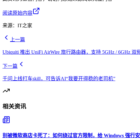
阅读原始内容
来源：
IT之家
上一篇
Ubiquiti 推出 UniFi AirWire 旅行路由器，支持 5GHz / 6GHz 
下一篇
千问上线打车skill，可告诉AI“我要开得稳的老司机”
相关资讯
别被微软商店卡死了：如何绕过官方限制，给 Windows 强行安装 O