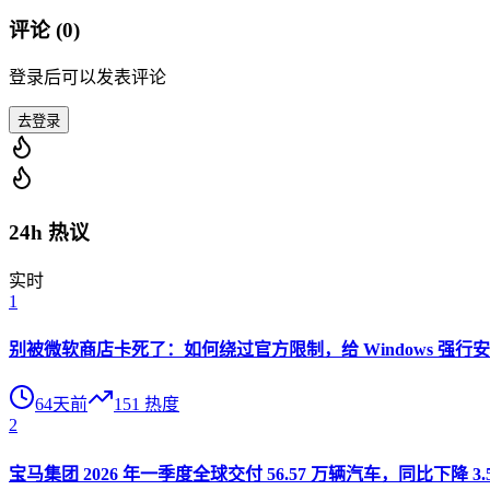
评论 (
0
)
登录后可以发表评论
去登录
24h 热议
实时
1
别被微软商店卡死了：如何绕过官方限制，给 Windows 强行安装 O
64天前
151
热度
2
宝马集团 2026 年一季度全球交付 56.57 万辆汽车，同比下降 3.