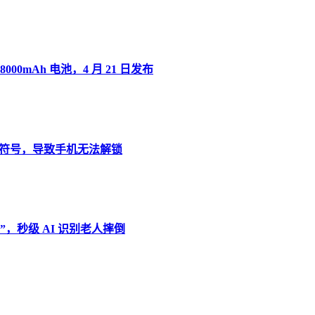
8000mAh 电池，4 月 21 日发布
”变音符号，导致手机无法解锁
，秒级 AI 识别老人摔倒