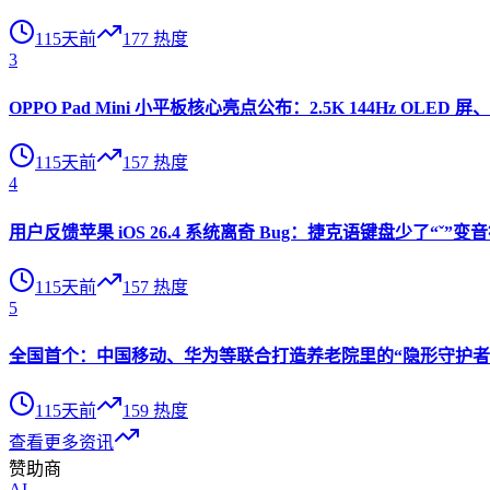
115天前
177
热度
3
OPPO Pad Mini 小平板核心亮点公布：2.5K 144Hz OLED 屏、
115天前
157
热度
4
用户反馈苹果 iOS 26.4 系统离奇 Bug：捷克语键盘少了“ˇ
115天前
157
热度
5
全国首个：中国移动、华为等联合打造养老院里的“隐形守护者”
115天前
159
热度
查看更多资讯
赞助商
AI