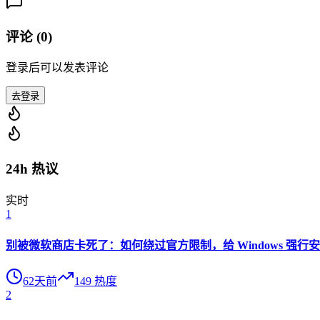
评论 (
0
)
登录后可以发表评论
去登录
24h 热议
实时
1
别被微软商店卡死了：如何绕过官方限制，给 Windows 强行安装 O
62天前
149
热度
2