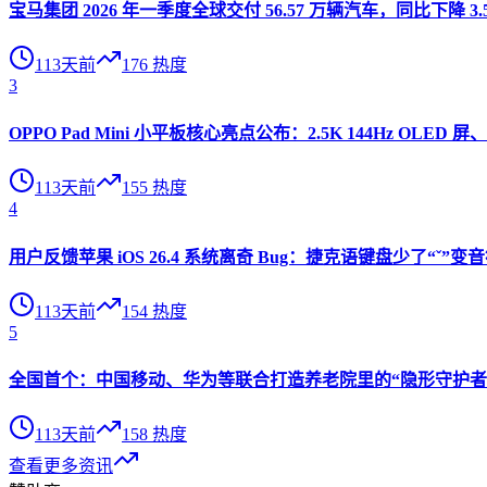
宝马集团 2026 年一季度全球交付 56.57 万辆汽车，同比下降 3.
113天前
176
热度
3
OPPO Pad Mini 小平板核心亮点公布：2.5K 144Hz OLED 屏、
113天前
155
热度
4
用户反馈苹果 iOS 26.4 系统离奇 Bug：捷克语键盘少了“ˇ
113天前
154
热度
5
全国首个：中国移动、华为等联合打造养老院里的“隐形守护者”
113天前
158
热度
查看更多资讯