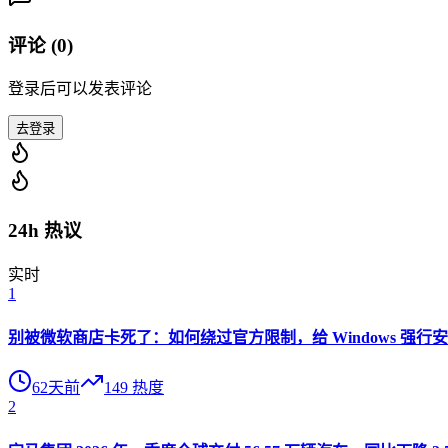
评论 (
0
)
登录后可以发表评论
去登录
24h 热议
实时
1
别被微软商店卡死了：如何绕过官方限制，给 Windows 强行安装 O
62天前
149
热度
2