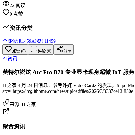
22
阅读
0
点赞
资讯分类
全部资讯
1459
AI资讯
1459
点赞
(
0
)
评论 (
0
)
分享
AI资讯
英特尔锐炫 Arc Pro B70 专业显卡现身超微 IoT 
IT之家 3 月 23 日消息，参考外媒 VideoCardz 的发现，Super
src="https://img.ithome.com/newsuploadfiles/2026/3/3337ce13-830e
来源:
IT之家
聚合资讯