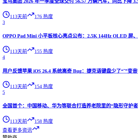
宝马集团 2026 年一季度全球交付 56.57 万辆汽车，同比下降 3.
113天前
176
热度
3
OPPO Pad Mini 小平板核心亮点公布：2.5K 144Hz OLED 屏、
113天前
155
热度
4
用户反馈苹果 iOS 26.4 系统离奇 Bug：捷克语键盘少了“ˇ
113天前
154
热度
5
全国首个：中国移动、华为等联合打造养老院里的“隐形守护者”
113天前
158
热度
查看更多资讯
赞助商