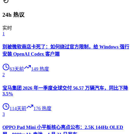
24h 热议
实时
1
别被微软商店卡死了：如何绕过官方限制，给 Windows 强行
安装 OpenAI Codex 客户端
63天前
149
热度
2
宝马集团 2026 年一季度全球交付 56.57 万辆汽车，同比下降
3.5%
114天前
176
热度
3
OPPO Pad Mini 小平板核心亮点公布：2.5K 144Hz OLED