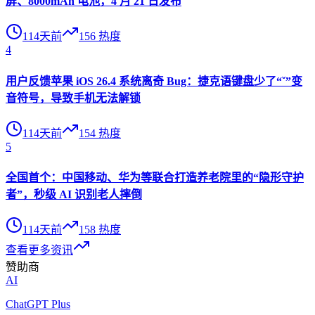
屏、8000mAh 电池，4 月 21 日发布
114天前
156
热度
4
用户反馈苹果 iOS 26.4 系统离奇 Bug：捷克语键盘少了“ˇ”变
音符号，导致手机无法解锁
114天前
154
热度
5
全国首个：中国移动、华为等联合打造养老院里的“隐形守护
者”，秒级 AI 识别老人摔倒
114天前
158
热度
查看更多资讯
赞助商
AI
ChatGPT Plus