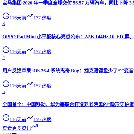
宝马集团 2026 年一季度全球交付 56.57 万辆汽车，同比下降 3.
116天前
177
热度
3
OPPO Pad Mini 小平板核心亮点公布：2.5K 144Hz OLED 屏、
116天前
157
热度
4
用户反馈苹果 iOS 26.4 系统离奇 Bug：捷克语键盘少了“ˇ
116天前
157
热度
5
全国首个：中国移动、华为等联合打造养老院里的“隐形守护者”
116天前
159
热度
查看更多资讯