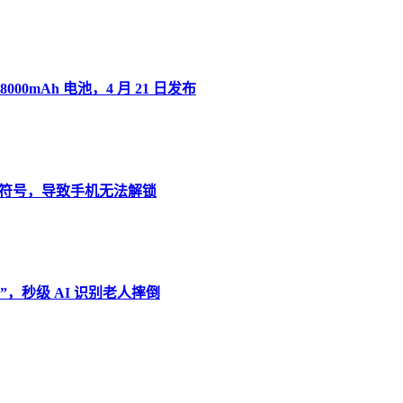
8000mAh 电池，4 月 21 日发布
”变音符号，导致手机无法解锁
，秒级 AI 识别老人摔倒