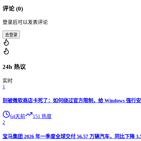
评论 (
0
)
登录后可以发表评论
去登录
24h 热议
实时
1
别被微软商店卡死了：如何绕过官方限制，给 Windows 强行安装 O
64天前
151
热度
2
宝马集团 2026 年一季度全球交付 56.57 万辆汽车，同比下降 3.