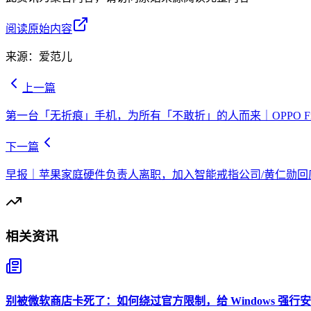
阅读原始内容
来源：
爱范儿
上一篇
第一台「无折痕」手机，为所有「不敢折」的人而来｜OPPO Find
下一篇
早报｜苹果家庭硬件负责人离职，加入智能戒指公司/黄仁勋回应DLSS
相关资讯
别被微软商店卡死了：如何绕过官方限制，给 Windows 强行安装 O