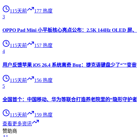
115天前
177
热度
3
OPPO Pad Mini 小平板核心亮点公布：2.5K 144Hz OLED 屏、
115天前
157
热度
4
用户反馈苹果 iOS 26.4 系统离奇 Bug：捷克语键盘少了“ˇ
115天前
156
热度
5
全国首个：中国移动、华为等联合打造养老院里的“隐形守护者”
115天前
159
热度
查看更多资讯
赞助商
AI