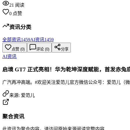
21
阅读
0
点赞
资讯分类
全部资讯
1459
AI资讯
1459
点赞
(
0
)
评论 (
0
)
分享
AI资讯
启境 GT7 正式亮相！华为乾坤深度赋能，首发赤兔
广汽再冲高端。#欢迎关注爱范儿官方微信公众号：爱范儿（微信
来源:
爱范儿
聚合资讯
此资讯为聚合内容，请访问原始来源阅读完整内容