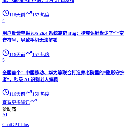
屏、8000mAh 电池，4 月 21 日发布
116天前
157
热度
4
用户反馈苹果 iOS 26.4 系统离奇 Bug：捷克语键盘少了“ˇ”变
音符号，导致手机无法解锁
116天前
157
热度
5
全国首个：中国移动、华为等联合打造养老院里的“隐形守护
者”，秒级 AI 识别老人摔倒
116天前
159
热度
查看更多资讯
赞助商
AI
ChatGPT Plus