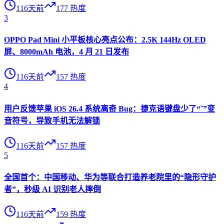
116天前
177
热度
3
OPPO Pad Mini 小平板核心亮点公布：2.5K 144Hz OLED
屏、8000mAh 电池，4 月 21 日发布
116天前
157
热度
4
用户反馈苹果 iOS 26.4 系统离奇 Bug：捷克语键盘少了“ˇ”变
音符号，导致手机无法解锁
116天前
157
热度
5
全国首个：中国移动、华为等联合打造养老院里的“隐形守护
者”，秒级 AI 识别老人摔倒
116天前
159
热度