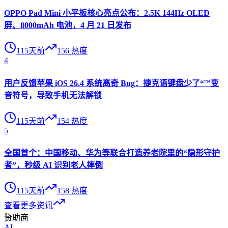
OPPO Pad Mini 小平板核心亮点公布：2.5K 144Hz OLED
屏、8000mAh 电池，4 月 21 日发布
115天前
156
热度
4
用户反馈苹果 iOS 26.4 系统离奇 Bug：捷克语键盘少了“ˇ”变
音符号，导致手机无法解锁
115天前
154
热度
5
全国首个：中国移动、华为等联合打造养老院里的“隐形守护
者”，秒级 AI 识别老人摔倒
115天前
158
热度
查看更多资讯
赞助商
AI