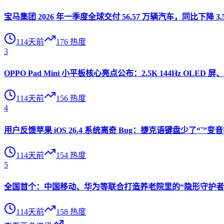
宝马集团 2026 年一季度全球交付 56.57 万辆汽车，同比下降 3.
114天前
176
热度
3
OPPO Pad Mini 小平板核心亮点公布：2.5K 144Hz OLED 屏、
114天前
156
热度
4
用户反馈苹果 iOS 26.4 系统离奇 Bug：捷克语键盘少了“ˇ
114天前
154
热度
5
全国首个：中国移动、华为等联合打造养老院里的“隐形守护者”
114天前
158
热度