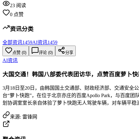
23
阅读
0
点赞
资讯分类
全部资讯
1459
AI资讯
1459
点赞
(
0
)
评论 (
0
)
分享
AI资讯
大国交通！韩国八部委代表团访华，点赞百度萝卜快
3月18日至20日，由韩国国土交通部、财政经济部、交通安
台“萝卜快跑”，在位于北京亦庄的百度Apollo Park，
划协调室室长亲自体验了萝卜快跑无人驾驶车辆，对车辆平稳流畅的行驶表现给予高度评价。<img
来源:
雷锋网