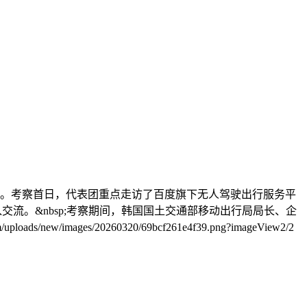
察。考察首日，代表团重点走访了百度旗下无人驾驶出行服务平
入交流。&nbsp;考察期间，韩国国土交通部移动出行局局长、企
mages/20260320/69bcf261e4f39.png?imageView2/2