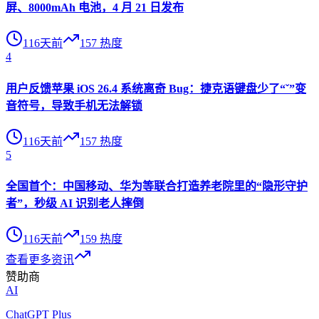
屏、8000mAh 电池，4 月 21 日发布
116天前
157
热度
4
用户反馈苹果 iOS 26.4 系统离奇 Bug：捷克语键盘少了“ˇ”变
音符号，导致手机无法解锁
116天前
157
热度
5
全国首个：中国移动、华为等联合打造养老院里的“隐形守护
者”，秒级 AI 识别老人摔倒
116天前
159
热度
查看更多资讯
赞助商
AI
ChatGPT Plus