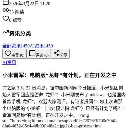
2026年3月22日 11:20
23
阅读
0
点赞
资讯分类
全部资讯
1459
AI资讯
1459
点赞
(
0
)
评论 (
0
)
分享
AI资讯
小米雷军：电脑版“龙虾”有计划，正在开发之中
IT之家 3 月 22 日消息，据中国新闻网今日报道，小米集团创
始人雷军回应是否养“龙虾”：小米刚发布了 miclaw，也是国内
首款手机“龙虾”，欢迎大家测评。有记者提问：“您上次说那
个电脑版的‘小龙虾’（此处预计指‘龙虾’）已经有计划了吗？”
雷军回复称“有计划，正在开发之中。”<img
src="https://img.ithome.com/newsuploadfiles/2026/3/700e304f-
8fad-4d52-85c4-4db03fb48a2c.jpg?x-bce-process=ima