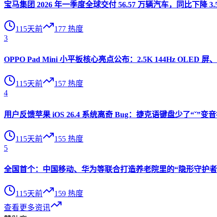
宝马集团 2026 年一季度全球交付 56.57 万辆汽车，同比下降 3.
115天前
177
热度
3
OPPO Pad Mini 小平板核心亮点公布：2.5K 144Hz OLED 屏、
115天前
157
热度
4
用户反馈苹果 iOS 26.4 系统离奇 Bug：捷克语键盘少了“ˇ
115天前
155
热度
5
全国首个：中国移动、华为等联合打造养老院里的“隐形守护者”
115天前
159
热度
查看更多资讯