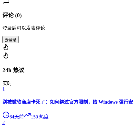
评论 (
0
)
登录后可以发表评论
去登录
24h 热议
实时
1
别被微软商店卡死了：如何绕过官方限制，给 Windows 强行安装 O
64天前
150
热度
2