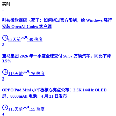
实时
1
别被微软商店卡死了：如何绕过官方限制，给 Windows 强行
安装 OpenAI Codex 客户端
62天前
149
热度
2
宝马集团 2026 年一季度全球交付 56.57 万辆汽车，同比下降
3.5%
113天前
176
热度
3
OPPO Pad Mini 小平板核心亮点公布：2.5K 144Hz OLED
屏、8000mAh 电池，4 月 21 日发布
113天前
155
热度
4