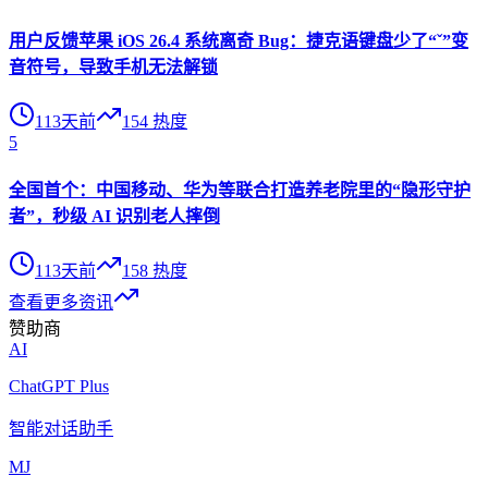
用户反馈苹果 iOS 26.4 系统离奇 Bug：捷克语键盘少了“ˇ”变
音符号，导致手机无法解锁
113天前
154
热度
5
全国首个：中国移动、华为等联合打造养老院里的“隐形守护
者”，秒级 AI 识别老人摔倒
113天前
158
热度
查看更多资讯
赞助商
AI
ChatGPT Plus
智能对话助手
MJ