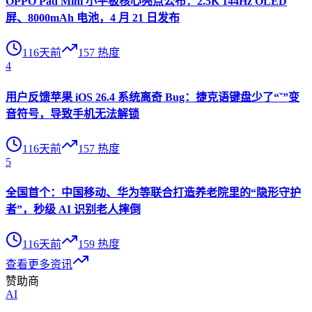
OPPO Pad Mini 小平板核心亮点公布：2.5K 144Hz OLED
屏、8000mAh 电池，4 月 21 日发布
116天前
157
热度
4
用户反馈苹果 iOS 26.4 系统离奇 Bug：捷克语键盘少了“ˇ”变
音符号，导致手机无法解锁
116天前
157
热度
5
全国首个：中国移动、华为等联合打造养老院里的“隐形守护
者”，秒级 AI 识别老人摔倒
116天前
159
热度
查看更多资讯
赞助商
AI