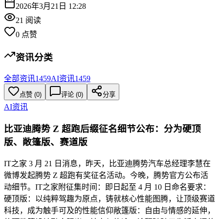
2026年3月21日 12:28
21
阅读
0
点赞
资讯分类
全部资讯
1459
AI资讯
1459
点赞
(
0
)
评论 (
0
)
分享
AI资讯
比亚迪腾势 Z 超跑后缀征名细节公布：分为硬顶
版、敞篷版、赛道版
IT之家 3 月 21 日消息，昨天，比亚迪腾势汽车总经理李慧在
微博发起腾势 Z 超跑有奖征名活动。今晚，腾势官方公布活
动细节。IT之家附征集时间：即日起至 4 月 10 日命名要求：
硬顶版：以纯粹驾趣为原点，铸就核心性能图腾，让顶级赛道
科技，成为触手可及的性能信仰敞篷版：自由与情感的延伸，