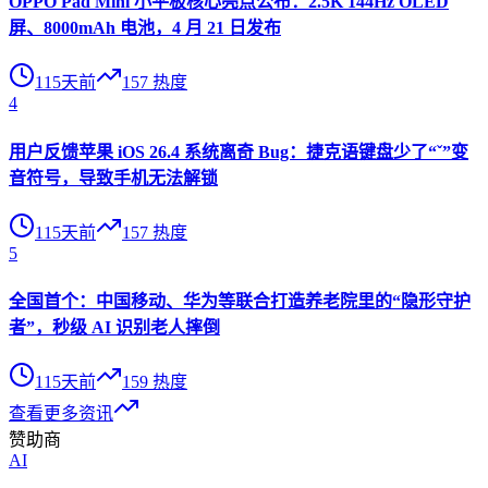
OPPO Pad Mini 小平板核心亮点公布：2.5K 144Hz OLED
屏、8000mAh 电池，4 月 21 日发布
115天前
157
热度
4
用户反馈苹果 iOS 26.4 系统离奇 Bug：捷克语键盘少了“ˇ”变
音符号，导致手机无法解锁
115天前
157
热度
5
全国首个：中国移动、华为等联合打造养老院里的“隐形守护
者”，秒级 AI 识别老人摔倒
115天前
159
热度
查看更多资讯
赞助商
AI