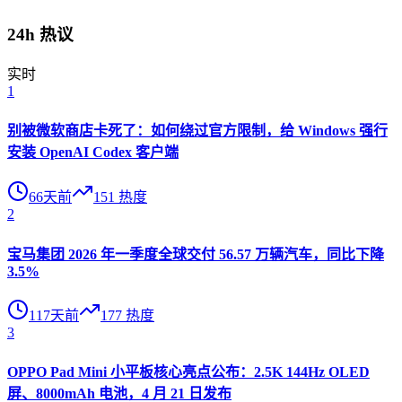
24h 热议
实时
1
别被微软商店卡死了：如何绕过官方限制，给 Windows 强行
安装 OpenAI Codex 客户端
66天前
151
热度
2
宝马集团 2026 年一季度全球交付 56.57 万辆汽车，同比下降
3.5%
117天前
177
热度
3
OPPO Pad Mini 小平板核心亮点公布：2.5K 144Hz OLED
屏、8000mAh 电池，4 月 21 日发布