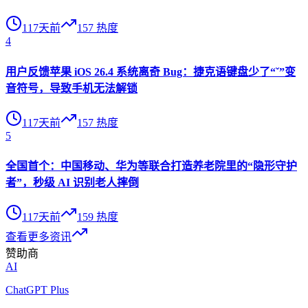
117天前
157
热度
4
用户反馈苹果 iOS 26.4 系统离奇 Bug：捷克语键盘少了“ˇ”变
音符号，导致手机无法解锁
117天前
157
热度
5
全国首个：中国移动、华为等联合打造养老院里的“隐形守护
者”，秒级 AI 识别老人摔倒
117天前
159
热度
查看更多资讯
赞助商
AI
ChatGPT Plus