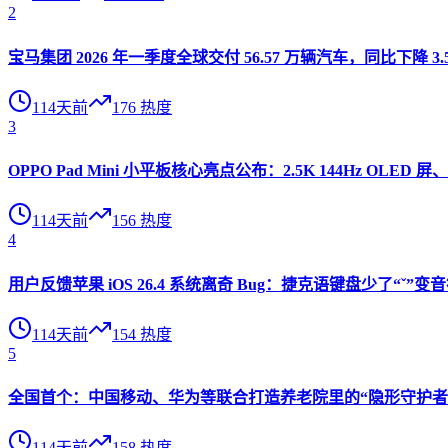
2
宝马集团 2026 年一季度全球交付 56.57 万辆汽车，同比下降 3.
114天前
176
热度
3
OPPO Pad Mini 小平板核心亮点公布：2.5K 144Hz OLED 屏、
114天前
156
热度
4
用户反馈苹果 iOS 26.4 系统离奇 Bug：捷克语键盘少了“ˇ
114天前
154
热度
5
全国首个：中国移动、华为等联合打造养老院里的“隐形守护者”
114天前
158
热度