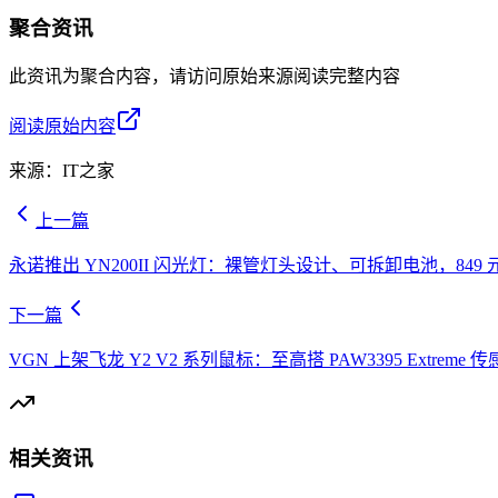
聚合资讯
此资讯为聚合内容，请访问原始来源阅读完整内容
阅读原始内容
来源：
IT之家
上一篇
永诺推出 YN200II 闪光灯：裸管灯头设计、可拆卸电池，849 
下一篇
VGN 上架飞龙 Y2 V2 系列鼠标：至高搭 PAW3395 Extreme 传感
相关资讯