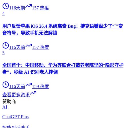
116天前
157
热度
4
用户反馈苹果 iOS 26.4 系统离奇 Bug：捷克语键盘少了“ˇ”变
音符号，导致手机无法解锁
116天前
157
热度
5
全国首个：中国移动、华为等联合打造养老院里的“隐形守护
者”，秒级 AI 识别老人摔倒
116天前
159
热度
查看更多资讯
赞助商
AI
ChatGPT Plus
智能对话助手