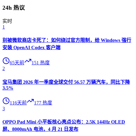
24h 热议
实时
1
别被微软商店卡死了：如何绕过官方限制，给 Windows 强行
安装 OpenAI Codex 客户端
65天前
151
热度
2
宝马集团 2026 年一季度全球交付 56.57 万辆汽车，同比下降
3.5%
116天前
177
热度
3
OPPO Pad Mini 小平板核心亮点公布：2.5K 144Hz OLED
屏、8000mAh 电池，4 月 21 日发布