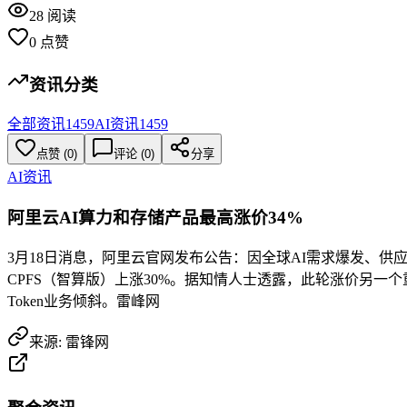
28
阅读
0
点赞
资讯分类
全部资讯
1459
AI资讯
1459
点赞
(
0
)
评论 (
0
)
分享
AI资讯
阿里云AI算力和存储产品最高涨价34%
3月18日消息，阿里云官网发布公告：因全球AI需求爆发、供应
CPFS（智算版）上涨30%。据知情人士透露，此轮涨价另一个重
Token业务倾斜。雷峰网
来源:
雷锋网