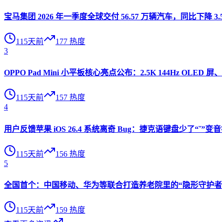
宝马集团 2026 年一季度全球交付 56.57 万辆汽车，同比下降 3.
115天前
177
热度
3
OPPO Pad Mini 小平板核心亮点公布：2.5K 144Hz OLED 屏、
115天前
157
热度
4
用户反馈苹果 iOS 26.4 系统离奇 Bug：捷克语键盘少了“ˇ
115天前
156
热度
5
全国首个：中国移动、华为等联合打造养老院里的“隐形守护者”
115天前
159
热度