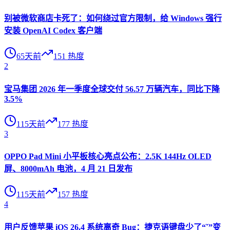
别被微软商店卡死了：如何绕过官方限制，给 Windows 强行
安装 OpenAI Codex 客户端
65天前
151
热度
2
宝马集团 2026 年一季度全球交付 56.57 万辆汽车，同比下降
3.5%
115天前
177
热度
3
OPPO Pad Mini 小平板核心亮点公布：2.5K 144Hz OLED
屏、8000mAh 电池，4 月 21 日发布
115天前
157
热度
4
用户反馈苹果 iOS 26.4 系统离奇 Bug：捷克语键盘少了“ˇ”变