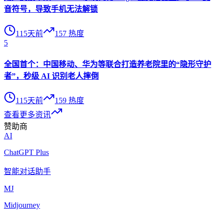
音符号，导致手机无法解锁
115天前
157
热度
5
全国首个：中国移动、华为等联合打造养老院里的“隐形守护
者”，秒级 AI 识别老人摔倒
115天前
159
热度
查看更多资讯
赞助商
AI
ChatGPT Plus
智能对话助手
MJ
Midjourney