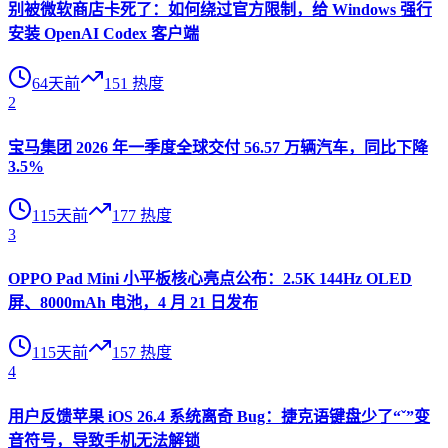
别被微软商店卡死了：如何绕过官方限制，给 Windows 强行
安装 OpenAI Codex 客户端
64天前
151
热度
2
宝马集团 2026 年一季度全球交付 56.57 万辆汽车，同比下降
3.5%
115天前
177
热度
3
OPPO Pad Mini 小平板核心亮点公布：2.5K 144Hz OLED
屏、8000mAh 电池，4 月 21 日发布
115天前
157
热度
4
用户反馈苹果 iOS 26.4 系统离奇 Bug：捷克语键盘少了“ˇ”变
音符号，导致手机无法解锁