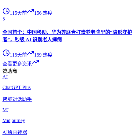
115天前
156
热度
5
全国首个：中国移动、华为等联合打造养老院里的“隐形守护
者”，秒级 AI 识别老人摔倒
115天前
159
热度
查看更多资讯
赞助商
AI
ChatGPT Plus
智能对话助手
MJ
Midjourney
AI绘画神器