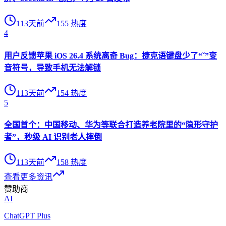
113天前
155
热度
4
用户反馈苹果 iOS 26.4 系统离奇 Bug：捷克语键盘少了“ˇ”变
音符号，导致手机无法解锁
113天前
154
热度
5
全国首个：中国移动、华为等联合打造养老院里的“隐形守护
者”，秒级 AI 识别老人摔倒
113天前
158
热度
查看更多资讯
赞助商
AI
ChatGPT Plus