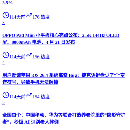
3.5%
114天前
176
热度
3
OPPO Pad Mini 小平板核心亮点公布：2.5K 144Hz OLED
屏、8000mAh 电池，4 月 21 日发布
114天前
156
热度
4
用户反馈苹果 iOS 26.4 系统离奇 Bug：捷克语键盘少了“ˇ”变
音符号，导致手机无法解锁
114天前
154
热度
5
全国首个：中国移动、华为等联合打造养老院里的“隐形守护
者”，秒级 AI 识别老人摔倒