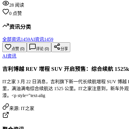
28
阅读
0
点赞
资讯分类
全部资讯
1459
AI资讯
1459
点赞
(
0
)
评论 (
0
)
分享
AI资讯
吉利博越 REV 增程 SUV 开启预售：综合续航 1525k
IT之家 3 月 22 日消息，吉利旗下新一代长续航增程 SUV 博
里，满油满电综合续航达 1525 公里。IT之家注意到，新车外
漆。<p style="text-alig
来源:
IT之家