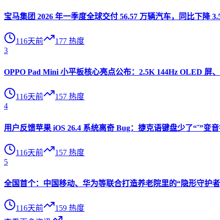
宝马集团 2026 年一季度全球交付 56.57 万辆汽车，同比下降 3.
116天前
177
热度
3
OPPO Pad Mini 小平板核心亮点公布：2.5K 144Hz OLED 屏、
116天前
157
热度
4
用户反馈苹果 iOS 26.4 系统离奇 Bug：捷克语键盘少了“ˇ
116天前
157
热度
5
全国首个：中国移动、华为等联合打造养老院里的“隐形守护者”
116天前
159
热度