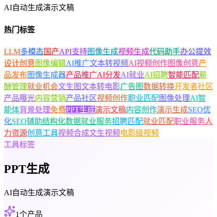
AI自动生成演示文稿
热门标签
LLM
多模态
国产
API支持
图像生成
视频生成
代码助手
办公提效
设计创意
图像编辑
AI推广
文本转视频
AI视频创作
图像创意
产
品发布
图像生成器
产品推广
AI分发
AI就业
AI招聘
智能匹配
薪
酬管理
就业机会
文生图
文本转电影
广告图
数据转换
开发者社区
产品曝光
内容营销
产品社区
视频创作
职业匹配
图像处理
AI智
能体
背景处理
免费
PPT生成
演示文稿
内容创作
演示生成
SEO优
化
SEO辅助
结构化数据
就业服务
招聘匹配
就业匹配
职业服务
人
力资源
创意工具
视频合成
文生视频
电影级视频
工具标签
PPT生成
AI自动生成演示文稿
1
个产品