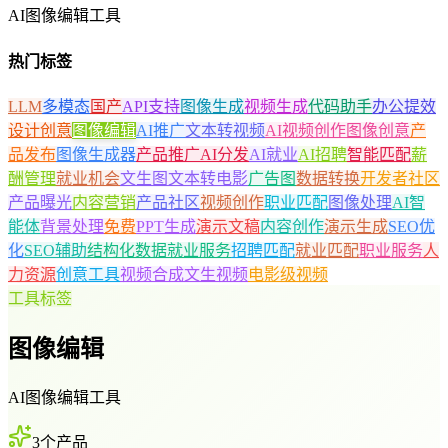
AI图像编辑工具
热门标签
LLM
多模态
国产
API支持
图像生成
视频生成
代码助手
办公提效
设计创意
图像编辑
AI推广
文本转视频
AI视频创作
图像创意
产
品发布
图像生成器
产品推广
AI分发
AI就业
AI招聘
智能匹配
薪
酬管理
就业机会
文生图
文本转电影
广告图
数据转换
开发者社区
产品曝光
内容营销
产品社区
视频创作
职业匹配
图像处理
AI智
能体
背景处理
免费
PPT生成
演示文稿
内容创作
演示生成
SEO优
化
SEO辅助
结构化数据
就业服务
招聘匹配
就业匹配
职业服务
人
力资源
创意工具
视频合成
文生视频
电影级视频
工具标签
图像编辑
AI图像编辑工具
3
个产品